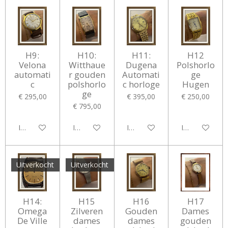
H9:
H10:
H11:
H12
Velona
Witthaue
Dugena
Polshorlo
automati
r gouden
Automati
ge
c
polshorlo
c horloge
Hugen
ge
€ 295,00
€ 395,00
€ 250,00
€ 795,00
In winkelwagen
In winkelwagen
In winkelwagen
In winkelwag
Uitverkocht
Uitverkocht
H14:
H15
H16
H17
Omega
Zilveren
Gouden
Dames
De Ville
dames
dames
gouden