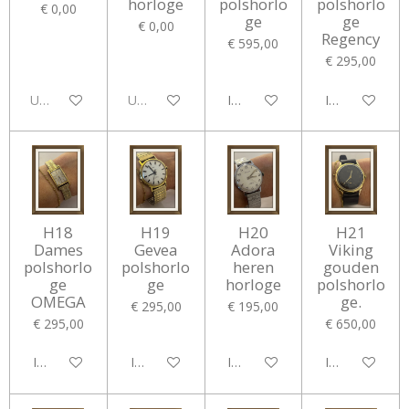
horloge
polshorlo
polshorlo
€ 0,00
ge
ge
€ 0,00
Regency
€ 595,00
€ 295,00
Uitverkocht
Uitverkocht
In winkelwagen
In winkelwag
H18
H19
H20
H21
Dames
Gevea
Adora
Viking
polshorlo
polshorlo
heren
gouden
ge
ge
horloge
polshorlo
OMEGA
ge.
€ 295,00
€ 195,00
€ 295,00
€ 650,00
In winkelwagen
In winkelwagen
In winkelwagen
In winkelwag