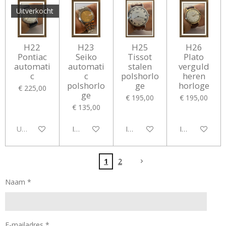
Uitverkocht
H22
H23
H25
H26
Pontiac
Seiko
Tissot
Plato
automati
automati
stalen
verguld
c
c
polshorlo
heren
polshorlo
ge
horloge
€ 225,00
ge
€ 195,00
€ 195,00
€ 135,00
Uitverkocht
In winkelwagen
In winkelwagen
In winkelwag
1
2
Naam *
E-mailadres *