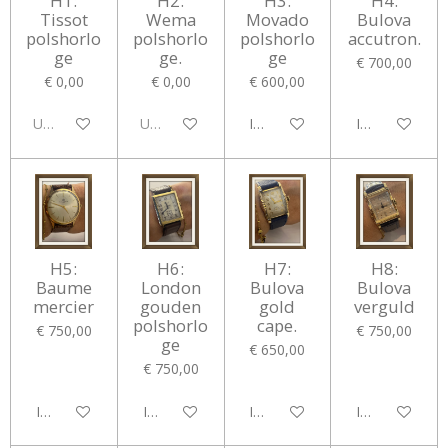
H1:
H2:
H3:
H4:
Tissot
Wema
Movado
Bulova
polshorlo
polshorlo
polshorlo
accutron.
ge
ge.
ge
€ 700,00
€ 0,00
€ 0,00
€ 600,00
Uitverkocht
Uitverkocht
In winkelwagen
In winkelwag
H5:
H6:
H7:
H8:
Baume
London
Bulova
Bulova
mercier
gouden
gold
verguld
polshorlo
cape.
€ 750,00
€ 750,00
ge
€ 650,00
€ 750,00
In winkelwagen
In winkelwagen
In winkelwagen
In winkelwag