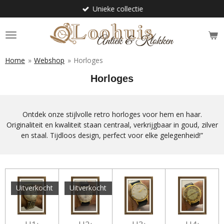
Unieke collectie
Ga
direct
naar
de
hoofdinhoud
Home
»
Webshop
»
Horloges
Horloges
Ontdek onze stijlvolle retro horloges voor hem en haar.
Originaliteit en kwaliteit staan centraal, verkrijgbaar in goud, zilver
en staal. Tijdloos design, perfect voor elke gelegenheid!”
Uitverkocht
Uitverkocht