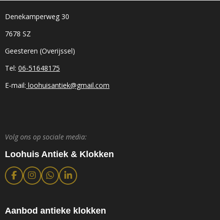
Denekamperweg 30
7678 SZ
Geesteren (Overijssel)
Tel:
06-51648175
E-mail:
loohuisantiek@gmail.com
Volg ons op sociale media:
Loohuis Antiek & Klokken
F
I
W
L
a
n
h
i
c
s
a
n
e
t
t
k
b
a
s
e
Aanbod antieke klokken
o
g
A
d