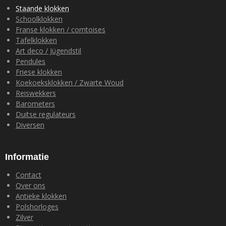
o
r
p
I
Staande klokken
k
a
p
n
Schoolklokken
m
Franse klokken / comtoises
Tafelklokken
Art deco / Jügendstil
Pendules
Friese klokken
Koekoeksklokken / Zwarte Woud
Reiswekkers
Barometers
Duitse regulateurs
Diversen
Informatie
Contact
Over ons
Antieke klokken
Polshorloges
Zilver