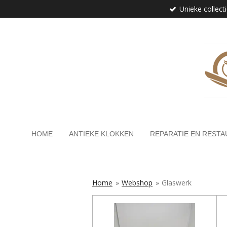
Unieke collect
Ga
direct
naar
de
hoofdinhoud
HOME
ANTIEKE KLOKKEN
REPARATIE EN RESTA
Home
»
Webshop
»
Glaswerk