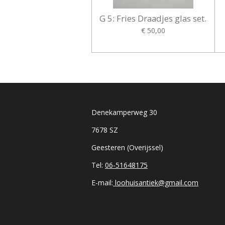
G 5: Fries Draadjes glas set.
€ 50,00
Denekamperweg 30
7678 SZ
Geesteren (Overijssel)
Tel:
06-51648175
E-mail:
loohuisantiek@gmail.com