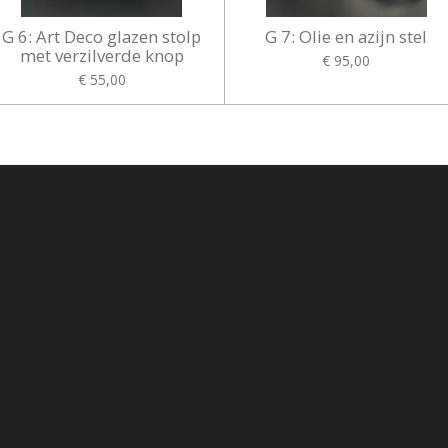
G 6: Art Deco glazen stolp
G 7: Olie en azijn stel
met verzilverde knop
€ 95,00
€ 55,00