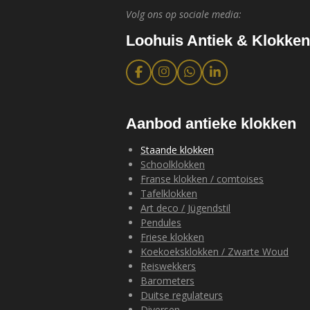
Volg ons op sociale media:
Loohuis Antiek & Klokken
F
I
W
L
a
n
h
i
c
s
a
n
e
t
t
k
b
a
s
e
Aanbod antieke klokken
o
g
A
d
o
r
p
I
Staande klokken
k
a
p
n
Schoolklokken
m
Franse klokken / comtoises
Tafelklokken
Art deco / Jügendstil
Pendules
Friese klokken
Koekoeksklokken / Zwarte Woud
Reiswekkers
Barometers
Duitse regulateurs
Diversen