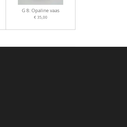
G 8: Opaline vaas
€ 35,00