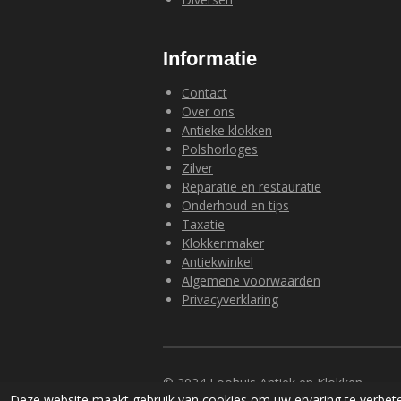
Informatie
Contact
Over ons
Antieke klokken
Polshorloges
Zilver
Reparatie en restauratie
Onderhoud en tips
Taxatie
Klokkenmaker
Antiekwinkel
Algemene voorwaarden
Privacyverklaring
© 2024 Loohuis Antiek en Klokken
Deze website maakt gebruik van cookies om uw ervaring te verbete