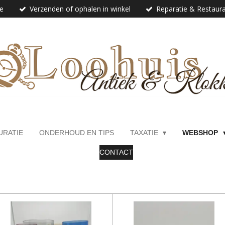
ie
Verzenden of ophalen in winkel
Reparatie & Restaura
URATIE
ONDERHOUD EN TIPS
TAXATIE
WEBSHOP
CONTACT