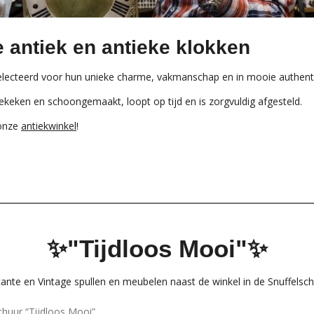
e antiek en antieke klokken
selecteerd voor hun unieke charme, vakmanschap en in mooie authent
gekeken en schoongemaakt, loopt op tijd en is zorgvuldig afgesteld.
 onze
antiekwinkel
!
✨"Tijdloos Mooi"✨
cante en Vintage spullen en meubelen naast de winkel in de Snuffelsc
chuur “Tijdloos Mooi”