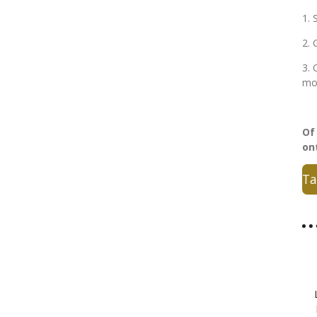
1. 
2. 
3. 
mo
Of
on
Ta