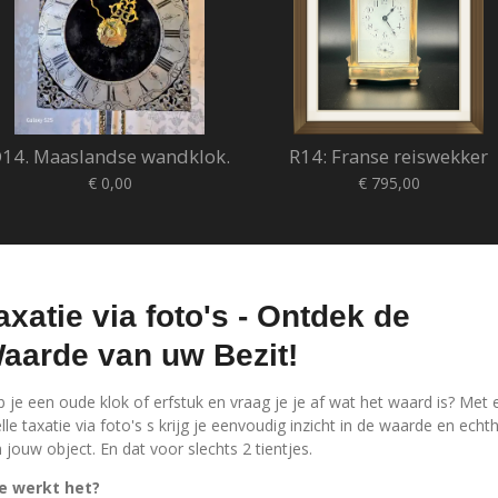
14. Maaslandse wandklok.
R14: Franse reiswekker
€ 0,00
€ 795,00
axatie via foto's - Ontdek de
aarde van uw Bezit!
 je een oude klok of erfstuk en vraag je je af wat het waard is? Met 
lle taxatie via foto's s krijg je eenvoudig inzicht in de waarde en echt
 jouw object. En dat voor slechts 2 tientjes.
e werkt het?