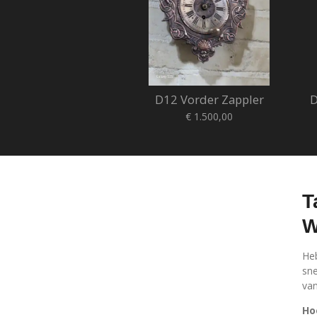
D12 Vorder Zappler
D
€ 1.500,00
T
W
Heb
sne
van
Ho