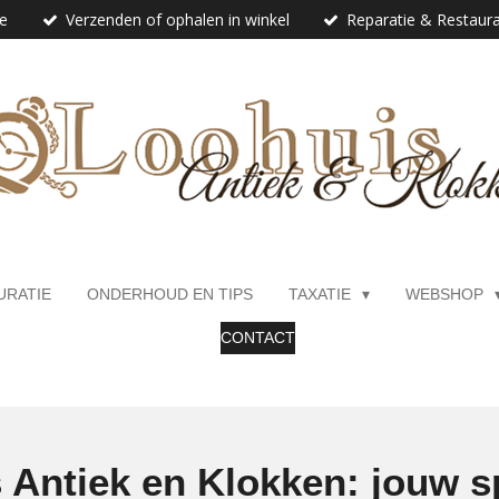
ie
Verzenden of ophalen in winkel
Reparatie & Restaura
URATIE
ONDERHOUD EN TIPS
TAXATIE
WEBSHOP
CONTACT
 Antiek en Klokken: jouw sp