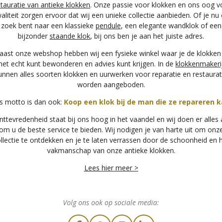
stauratie van antieke klokken
. Onze passie voor klokken en ons oog v
aliteit zorgen ervoor dat wij een unieke collectie aanbieden. Of je nu
zoek bent naar een klassieke
pendule
, een elegante wandklok of een
bijzonder
staande klok
, bij ons ben je aan het juiste adres.
aast onze webshop hebben wij een fysieke winkel waar je de klokken 
het echt kunt bewonderen en advies kunt krijgen. In de
klokkenmakeri
unnen alles soorten klokken en uurwerken voor reparatie en restaurat
worden aangeboden.
s motto is dan ook:
Koop een klok bij de man die ze repareren k
nttevredenheid staat bij ons hoog in het vaandel en wij doen er alles
om u de beste service te bieden. Wij nodigen je van harte uit om onz
llectie te ontdekken en je te laten verrassen door de schoonheid en 
vakmanschap van onze antieke klokken.
Lees hier meer >
Volg ons ook op sociale media: