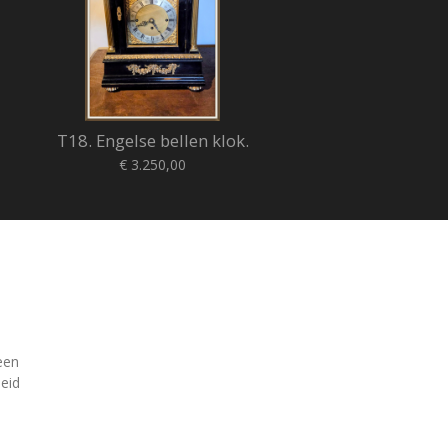
T18. Engelse bellen klok.
€ 3.250,00
een
heid