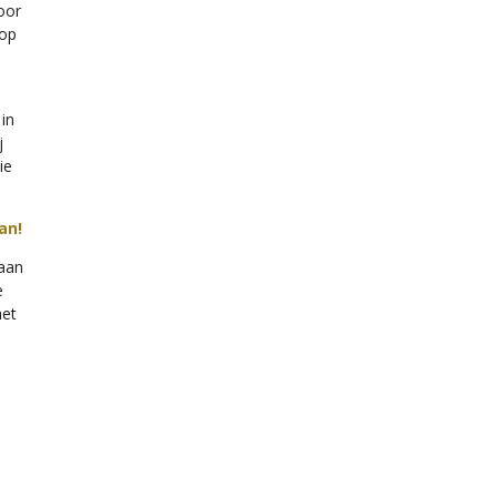
oor
 op
in
j
ie
an!
 aan
e
het