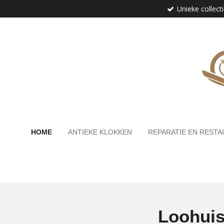
Unieke collect
Ga
direct
naar
de
hoofdinhoud
HOME
ANTIEKE KLOKKEN
REPARATIE EN RESTA
Loohuis