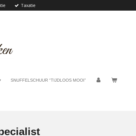
tie
Taxatie
SNUFFELSCHUUR “TIJDLOOS MOOI”
ecialist