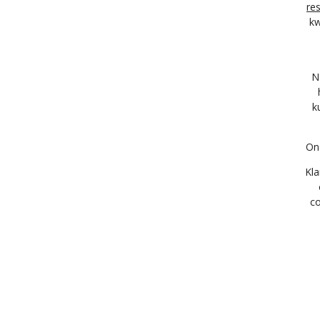
re
kw
N
k
On
Kla
co