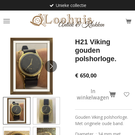
Unieke collectie
Ga
direct
naar
de
hoofdinhoud
H21 Viking
gouden
polshorloge.
€ 650,00
In
winkelwagen
Gouden Viking polshorloge.
Met originele oude band.
Diameter : 34 mm met