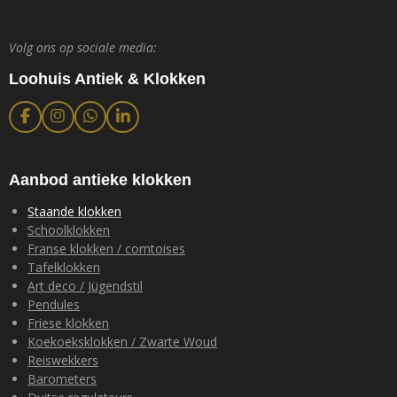
Volg ons op sociale media:
Loohuis Antiek & Klokken
F
I
W
L
a
n
h
i
c
s
a
n
e
t
t
k
b
a
s
e
Aanbod antieke klokken
o
g
A
d
o
r
p
I
Staande klokken
k
a
p
n
Schoolklokken
m
Franse klokken / comtoises
Tafelklokken
Art deco / Jügendstil
Pendules
Friese klokken
Koekoeksklokken / Zwarte Woud
Reiswekkers
Barometers