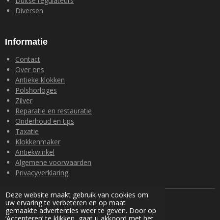
Duitse regulateurs
Diversen
Informatie
Contact
Over ons
Antieke klokken
Polshorloges
Zilver
Reparatie en restauratie
Onderhoud en tips
Taxatie
Klokkenmaker
Antiekwinkel
Algemene voorwaarden
Privacyverklaring
Deze website maakt gebruik van cookies om
© 2024 Loohuis Antiek en Klokken
uw ervaring te verbeteren en op maat
Powered by
JouwWeb
gemaakte advertenties weer te geven. Door op
‘Accepteren’ te klikken, gaat u akkoord met het