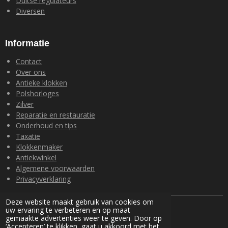
Duitse regulateurs
Diversen
Informatie
Contact
Over ons
Antieke klokken
Polshorloges
Zilver
Reparatie en restauratie
Onderhoud en tips
Taxatie
Klokkenmaker
Antiekwinkel
Algemene voorwaarden
Privacyverklaring
Deze website maakt gebruik van cookies om
© 2024 Loohuis Antiek en Klokken
uw ervaring te verbeteren en op maat
Powered by
JouwWeb
gemaakte advertenties weer te geven. Door op
‘Accepteren’ te klikken, gaat u akkoord met het