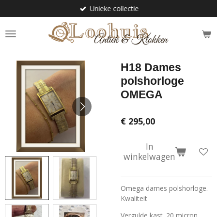
Unieke collectie
Ga
direct
naar
de
hoofdinhoud
H18 Dames
polshorloge
OMEGA
€ 295,00
In
winkelwagen
Omega dames polshorloge.
Kwaliteit
Vergulde kast. 20 micron.