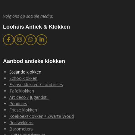
Volg ons op sociale media:
Loohuis Antiek & Klokken
F
I
W
L
a
n
h
i
c
s
a
n
e
t
t
k
b
a
s
e
Aanbod antieke klokken
o
g
A
d
o
r
p
I
Staande klokken
k
a
p
n
Schoolklokken
m
Franse klokken / comtoises
Tafelklokken
Art deco / Jügendstil
Pendules
Friese klokken
Koekoeksklokken / Zwarte Woud
Reiswekkers
Barometers