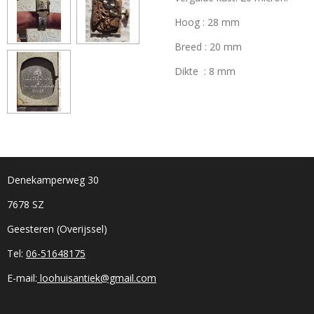
Hoog : 28 mm
Breed : 20 mm
Dikte : 8 mm
Denekamperweg 30
7678 SZ
Geesteren (Overijssel)
Tel:
06-51648175
E-mail:
loohuisantiek@gmail.com