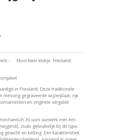
werk - Mooi klein klokje. Friesland.
 compleet
aardigd in Friesland. Deze traditionele
 messing gegraveerde wijzerplaat, rijk
kornamenten en originele vergulde
n mechanisch 30-uurs uurwerk met één
ijgend), zoals gebruikelijk bij dit type.
 gewicht en ketting. Een karakteristiek
klokkengeschiedenis, passend in zowel