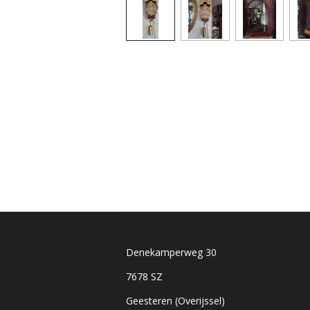
Denekamperweg 30
7678 SZ
Geesteren (Overijssel)