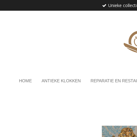
Unieke collect
Ga
direct
naar
de
hoofdinhoud
HOME
ANTIEKE KLOKKEN
REPARATIE EN RESTA