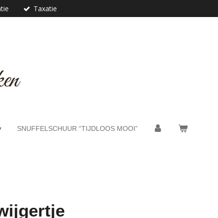
tie
Taxatie
SNUFFELSCHUUR “TIJDLOOS MOOI”
wijgertje