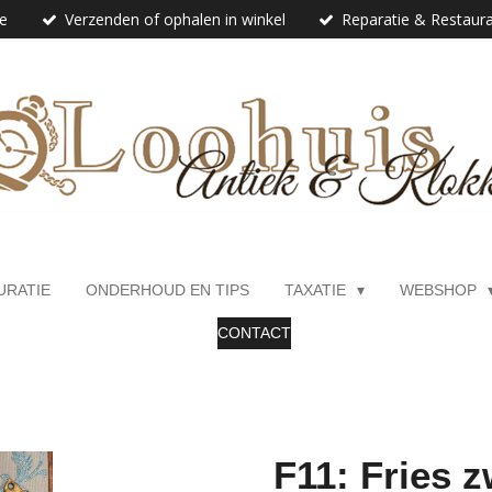
ie
Verzenden of ophalen in winkel
Reparatie & Restaura
URATIE
ONDERHOUD EN TIPS
TAXATIE
WEBSHOP
CONTACT
F11: Fries z