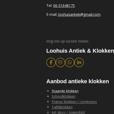
Tel:
06-51648175
E-mail:
loohuisantiek@gmail.com
Volg ons op sociale media:
Loohuis Antiek & Klokken
F
I
W
L
a
n
h
i
c
s
a
n
e
t
t
k
b
a
s
e
Aanbod antieke klokken
o
g
A
d
o
r
p
I
Staande klokken
k
a
p
n
Schoolklokken
m
Franse klokken / comtoises
Tafelklokken
Art deco / Jügendstil