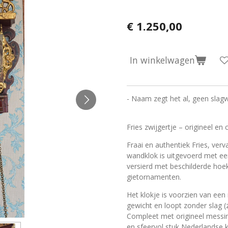
€ 1.250,00
In winkelwagen
- Naam zegt het al, geen slag
Fries zwijgertje – origineel en
Fraai en authentiek Fries, verv
wandklok is uitgevoerd met een
versierd met beschilderde hoe
gietornamenten.
Het klokje is voorzien van ee
gewicht en loopt zonder slag (zw
Compleet met origineel messing
en sfeervol stuk Nederlandse 