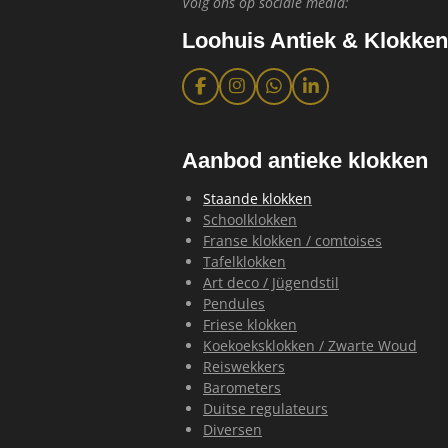
Volg ons op sociale media:
Loohuis Antiek & Klokken
F
I
W
L
a
n
h
i
c
s
a
n
e
t
t
k
b
a
s
e
Aanbod antieke klokken
o
g
A
d
o
r
p
I
Staande klokken
k
a
p
n
Schoolklokken
m
Franse klokken / comtoises
Tafelklokken
Art deco / Jügendstil
Pendules
Friese klokken
Koekoeksklokken / Zwarte Woud
Reiswekkers
Barometers
Duitse regulateurs
Diversen