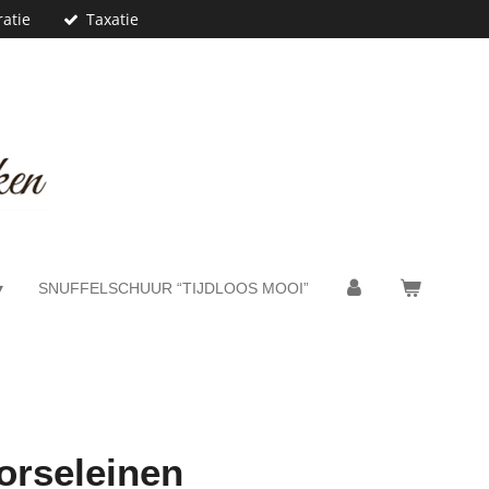
atie
Taxatie
SNUFFELSCHUUR “TIJDLOOS MOOI”
porseleinen