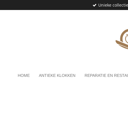
Unieke collecti
Ga
direct
naar
de
hoofdinhoud
HOME
ANTIEKE KLOKKEN
REPARATIE EN RESTA