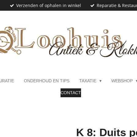
e
Verzenden of ophalen in winkel
Reparatie & Restaur
URATIE
ONDERHOUD EN TIPS
TAXATIE
WEBSHOP
CONTACT
K 8: Duits 