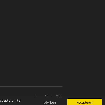
Powered by
JouwWeb
ccepteren’ te
Afwijzen
Accepteren