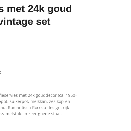
es met 24k goud
vintage set
fieservies met 24k gouddecor (ca. 1950–
epot, suikerpot, melkkan, zes kop-en-
lad. Romantisch Rococo-design, rijk
zamelstuk. In zeer goede staat.