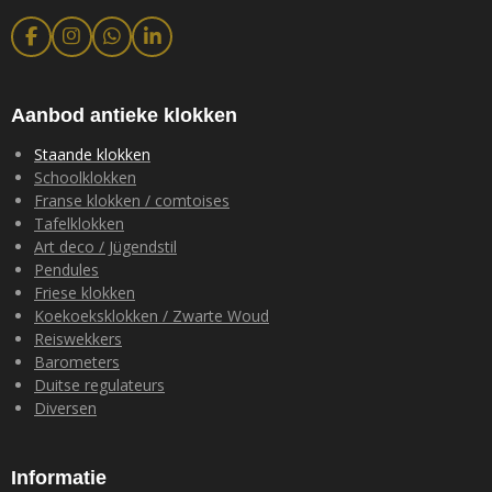
F
I
W
L
a
n
h
i
c
s
a
n
e
t
t
k
b
a
s
e
Aanbod antieke klokken
o
g
A
d
o
r
p
I
Staande klokken
k
a
p
n
Schoolklokken
m
Franse klokken / comtoises
Tafelklokken
Art deco / Jügendstil
Pendules
Friese klokken
Koekoeksklokken / Zwarte Woud
Reiswekkers
Barometers
Duitse regulateurs
Diversen
Informatie