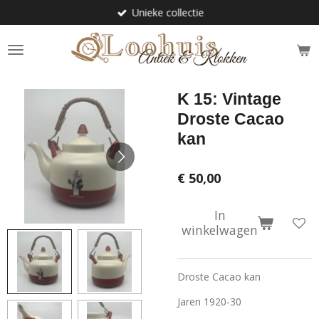
Unieke collectie
Ga
direct
naar
de
hoofdinhoud
K 15: Vintage
Droste Cacao
kan
€ 50,00
In
winkelwagen
Droste Cacao kan
Jaren 1920-30