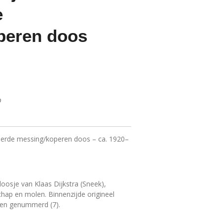
e
peren doos
veerde messing/koperen doos – ca. 1920–
oosje van Klaas Dijkstra (Sneek),
hap en molen. Binnenzijde origineel
 en genummerd (7).