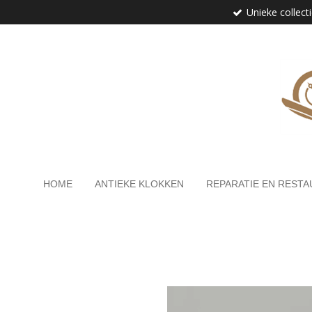
Unieke collect
Ga
direct
naar
de
hoofdinhoud
HOME
ANTIEKE KLOKKEN
REPARATIE EN RESTA