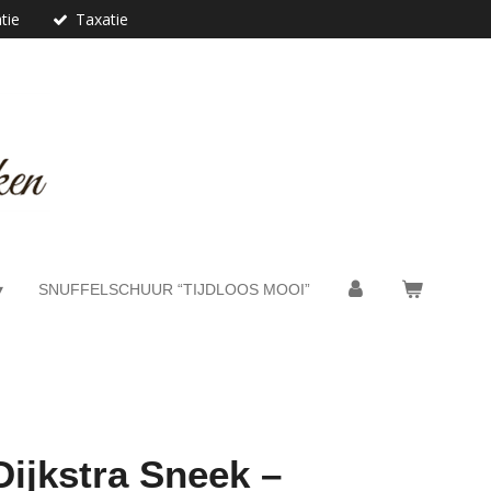
tie
Taxatie
SNUFFELSCHUUR “TIJDLOOS MOOI”
Dijkstra Sneek –