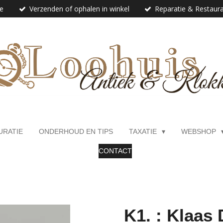
ie
Verzenden of ophalen in winkel
Reparatie & Restaura
URATIE
ONDERHOUD EN TIPS
TAXATIE
WEBSHOP
CONTACT
K1. : Klaas 