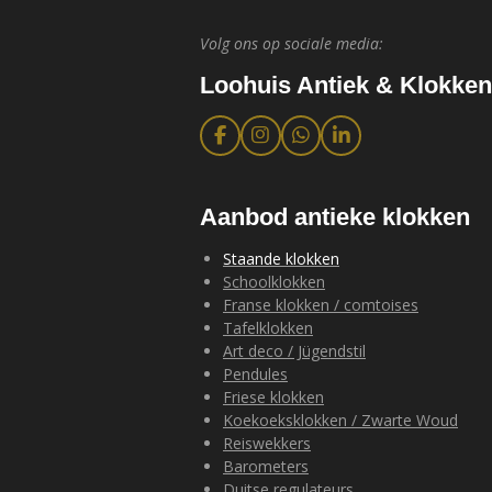
Volg ons op sociale media:
Loohuis Antiek & Klokken
F
I
W
L
a
n
h
i
c
s
a
n
e
t
t
k
b
a
s
e
Aanbod antieke klokken
o
g
A
d
o
r
p
I
Staande klokken
k
a
p
n
Schoolklokken
m
Franse klokken / comtoises
Tafelklokken
Art deco / Jügendstil
Pendules
Friese klokken
Koekoeksklokken / Zwarte Woud
Reiswekkers
Barometers
Duitse regulateurs