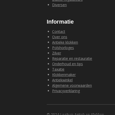
Diversen
Informatie
Contact
Over ons
Antieke klokken
Polshorloges
Zilver
Reparatie en restauratie
Onderhoud en tips
Taxatie
Klokkenmaker
Antiekwinkel
Algemene voorwaarden
Privacyverklaring
© 2024 Loohuis Antiek en Klokken