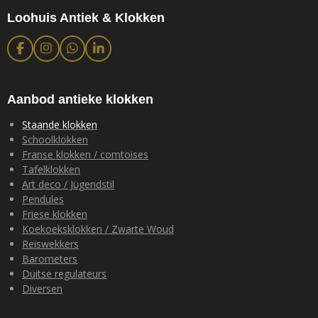
Loohuis Antiek & Klokken
F
I
W
L
a
n
h
i
c
s
a
n
e
t
t
k
b
a
s
e
Aanbod antieke klokken
o
g
A
d
o
r
p
I
Staande klokken
k
a
p
n
Schoolklokken
m
Franse klokken / comtoises
Tafelklokken
Art deco / Jügendstil
Pendules
Friese klokken
Koekoeksklokken / Zwarte Woud
Reiswekkers
Barometers
Duitse regulateurs
Diversen