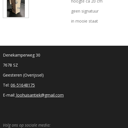
hoogte ca 20 cm
geen signatuur
in mooie staat
Denekamperweg 30
7678 SZ
Geesteren (Overijssel)
Tel:
06-51648175
E-mail:
loohuisantiek@gmail.com
Volg ons op sociale media: