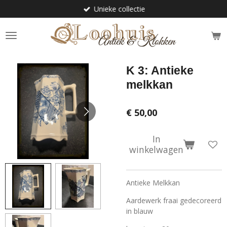
Unieke collectie
Ga
direct
naar
de
hoofdinhoud
K 3: Antieke
melkkan
€ 50,00
In
winkelwagen
Antieke Melkkan
Aardewerk fraai gedecoreerd
in blauw