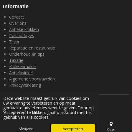
Informatie
Contact
Over ons
Antieke klokken
Polshorloges
Zilver
Reparatie en restauratie
Onderhoud en tips
Taxatie
Klokkenmaker
Antiekwinkel
Algemene voorwaarden
Privacyverklaring
Deze website maakt gebruik van cookies om
© 2024 Loohuis Antiek en Klokken
uw ervaring te verbeteren en op maat
Powered by
JouwWeb
gemaakte advertenties weer te geven. Door op
‘Accepteren’ te klikken, gaat u akkoord met het
gebruik van alle cookies.
Afwijzen
Accepteren
E-mailadres
Telefoonnummer
Kaart