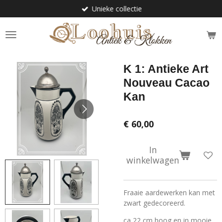
Unieke collectie
Ga
direct
naar
de
hoofdinhoud
K 1: Antieke Art
Nouveau Cacao
Kan
€ 60,00
In
winkelwagen
Fraaie aardewerken kan met
zwart gedecoreerd.
ca 22 cm hoog en in mooie