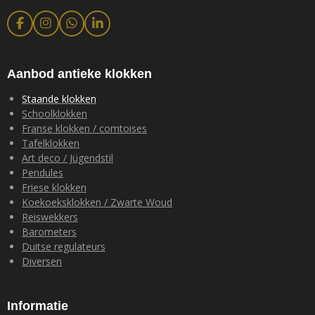
F
I
W
L
a
n
h
i
c
s
a
n
e
t
t
k
b
a
s
e
Aanbod antieke klokken
o
g
A
d
o
r
p
I
Staande klokken
k
a
p
n
Schoolklokken
m
Franse klokken / comtoises
Tafelklokken
Art deco / Jügendstil
Pendules
Friese klokken
Koekoeksklokken / Zwarte Woud
Reiswekkers
Barometers
Duitse regulateurs
Diversen
Informatie