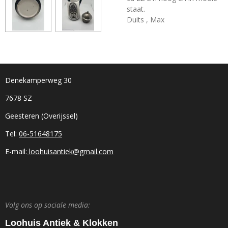
staat.
Duits , Max
Denekamperweg 30
7678 SZ
Geesteren (Overijssel)
Tel:
06-51648175
E-mail:
loohuisantiek@gmail.com
Volg ons op sociale media:
Loohuis Antiek & Klokken