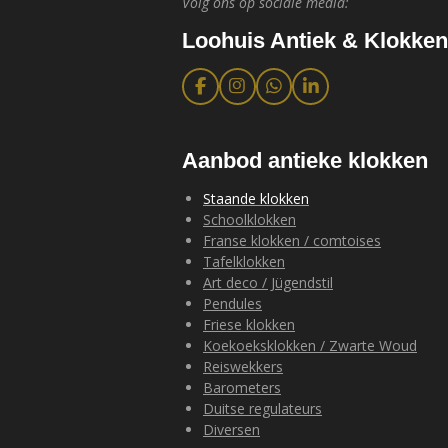
Volg ons op sociale media:
Loohuis Antiek & Klokken
F
I
W
L
a
n
h
i
c
s
a
n
e
t
t
k
b
a
s
e
Aanbod antieke klokken
o
g
A
d
o
r
p
I
Staande klokken
k
a
p
n
Schoolklokken
m
Franse klokken / comtoises
Tafelklokken
Art deco / Jügendstil
Pendules
Friese klokken
Koekoeksklokken / Zwarte Woud
Reiswekkers
Barometers
Duitse regulateurs
Diversen