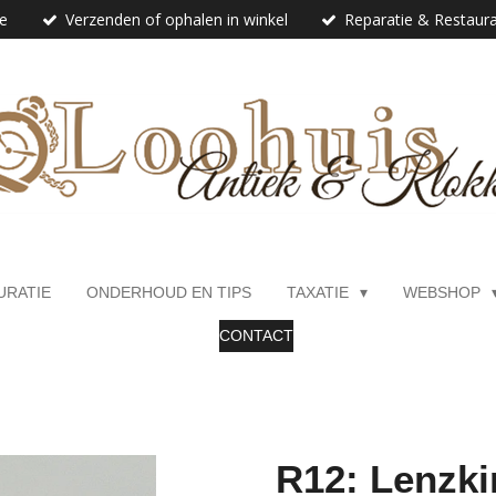
ie
Verzenden of ophalen in winkel
Reparatie & Restaura
URATIE
ONDERHOUD EN TIPS
TAXATIE
WEBSHOP
CONTACT
R12: Lenzki