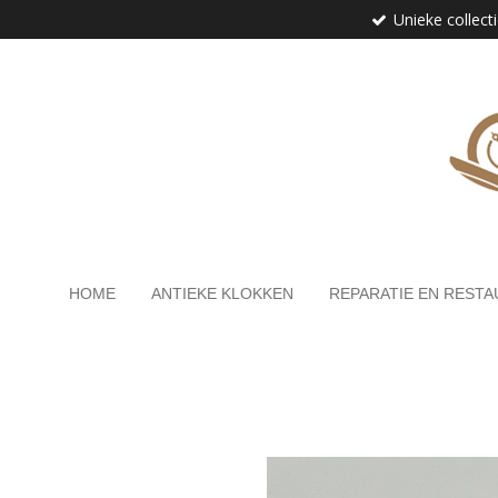
Unieke collect
Ga
direct
naar
de
hoofdinhoud
HOME
ANTIEKE KLOKKEN
REPARATIE EN RESTA