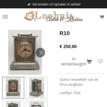
Verzenden of ophalen in winkel
Ga
direct
naar
de
hoofdinhoud
R10
€ 250,00
In
winkelwagen
Duitse reiswekker van de
firma Junghans.
Leeftijd: 1930