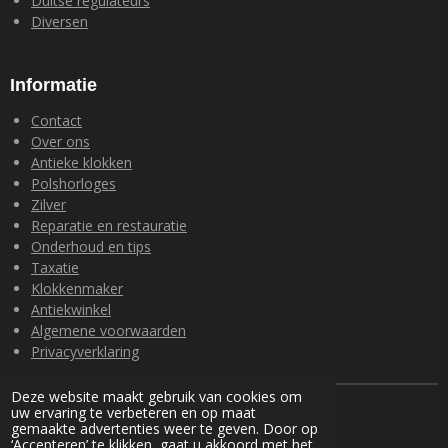
Duitse regulateurs
Diversen
Informatie
Contact
Over ons
Antieke klokken
Polshorloges
Zilver
Reparatie en restauratie
Onderhoud en tips
Taxatie
Klokkenmaker
Antiekwinkel
Algemene voorwaarden
Privacyverklaring
Deze website maakt gebruik van cookies om
© 2024 Loohuis Antiek en Klokken
uw ervaring te verbeteren en op maat
Powered by
JouwWeb
gemaakte advertenties weer te geven. Door op
‘Accepteren’ te klikken, gaat u akkoord met het