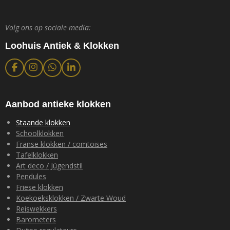
Volg ons op sociale media:
Loohuis Antiek & Klokken
F
I
W
L
a
n
h
i
c
s
a
n
e
t
t
k
b
a
s
e
Aanbod antieke klokken
o
g
A
d
o
r
p
I
Staande klokken
k
a
p
n
Schoolklokken
m
Franse klokken / comtoises
Tafelklokken
Art deco / Jügendstil
Pendules
Friese klokken
Koekoeksklokken / Zwarte Woud
Reiswekkers
Barometers