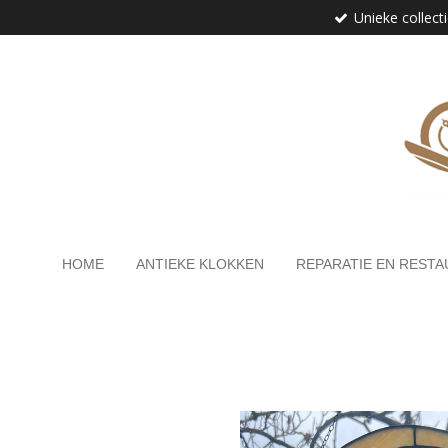
Unieke collect
Ga
direct
naar
de
hoofdinhoud
HOME
ANTIEKE KLOKKEN
REPARATIE EN RESTA