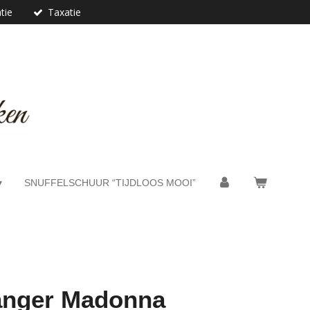
tie
Taxatie
SNUFFELSCHUUR “TIJDLOOS MOOI”
anger Madonna