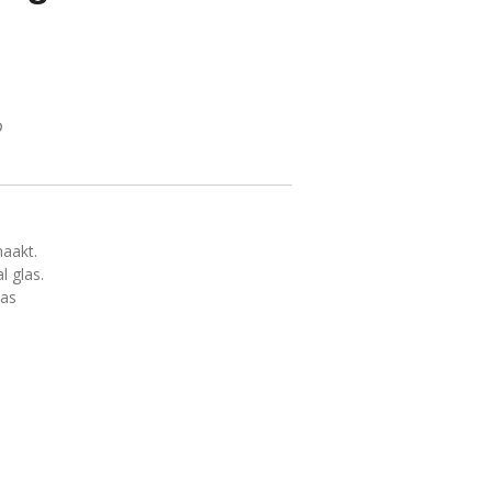
maakt.
l glas.
las