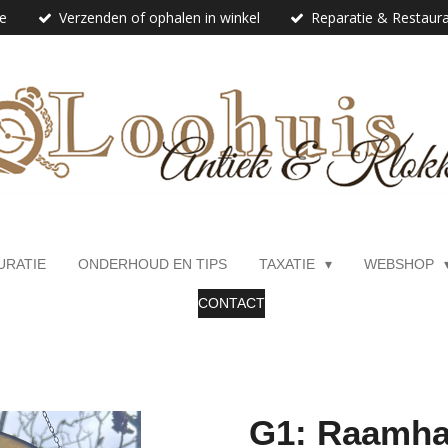
ie
Verzenden of ophalen in winkel
Reparatie & Restaura
URATIE
ONDERHOUD EN TIPS
TAXATIE
WEBSHOP
CONTACT
G1: Raamh