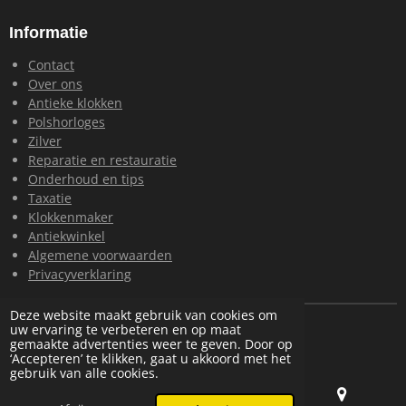
Informatie
Contact
Over ons
Antieke klokken
Polshorloges
Zilver
Reparatie en restauratie
Onderhoud en tips
Taxatie
Klokkenmaker
Antiekwinkel
Algemene voorwaarden
Privacyverklaring
Deze website maakt gebruik van cookies om
© 2024 Loohuis Antiek en Klokken
uw ervaring te verbeteren en op maat
Powered by
JouwWeb
gemaakte advertenties weer te geven. Door op
‘Accepteren’ te klikken, gaat u akkoord met het
gebruik van alle cookies.