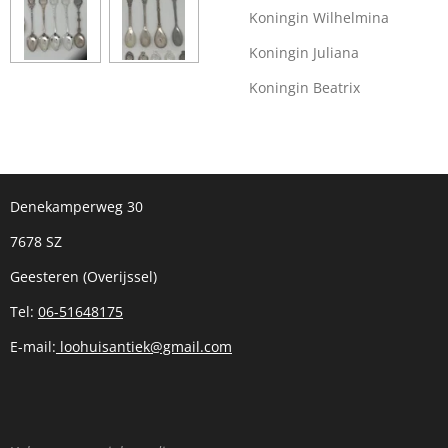
Koningin Wilhelmina
Koningin Juliana
Koningin Beatrix
Denekamperweg 30
7678 SZ
Geesteren (Overijssel)
Tel:
06-51648175
E-mail:
loohuisantiek@gmail.com