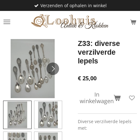
Verzenden of ophalen in winkel
Ga
direct
naar
de
hoofdinhoud
Z33: diverse
verzilverde
lepels
€ 25,00
In
winkelwagen
Diverse verzilverde lepels
met: