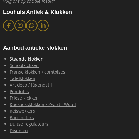
Volg ons op sociale media:
Loohuis Antiek & Klokken
F
I
W
L
a
n
h
i
c
s
a
n
e
t
t
k
b
a
s
e
Aanbod antieke klokken
o
g
A
d
o
r
p
I
Staande klokken
k
a
p
n
Schoolklokken
m
Franse klokken / comtoises
Tafelklokken
Art deco / Jügendstil
Pendules
Friese klokken
Koekoeksklokken / Zwarte Woud
Reiswekkers
Barometers
Duitse regulateurs
Diversen