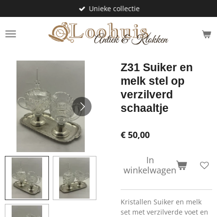
Unieke collectie
Ga
direct
naar
de
hoofdinhoud
Z31 Suiker en
melk stel op
verzilverd
schaaltje
€ 50,00
In
winkelwagen
Kristallen Suiker en melk
set met verzilverde voet en