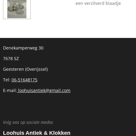
een verzilverd blaadje
Denekamperweg 30
7678 SZ
Geesteren (Overijssel)
Tel:
06-51648175
E-mail:
loohuisantiek@gmail.com
Volg ons op sociale media:
Loohuis Antiek & Klokken