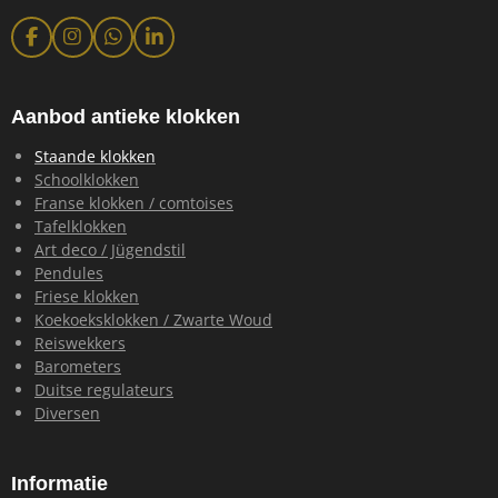
F
I
W
L
a
n
h
i
c
s
a
n
e
t
t
k
b
a
s
e
Aanbod antieke klokken
o
g
A
d
o
r
p
I
Staande klokken
k
a
p
n
Schoolklokken
m
Franse klokken / comtoises
Tafelklokken
Art deco / Jügendstil
Pendules
Friese klokken
Koekoeksklokken / Zwarte Woud
Reiswekkers
Barometers
Duitse regulateurs
Diversen
Informatie