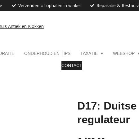
ie
Verzenden of ophalen in winkel
Reparatie & Restaura
URATIE
ONDERHOUD EN TIPS
TAXATIE
WEBSHOP
CONTACT
D17: Duitse
regulateur