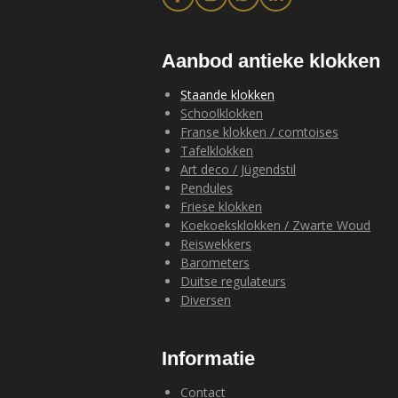
F
I
W
L
a
n
h
i
c
s
a
n
e
t
t
k
b
a
s
e
Aanbod antieke klokken
o
g
A
d
o
r
p
I
Staande klokken
k
a
p
n
Schoolklokken
m
Franse klokken / comtoises
Tafelklokken
Art deco / Jügendstil
Pendules
Friese klokken
Koekoeksklokken / Zwarte Woud
Reiswekkers
Barometers
Duitse regulateurs
Diversen
Informatie
Contact