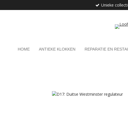
Unieke collect
Ga
direct
naar
de
hoofdinhoud
HOME
ANTIEKE KLOKKEN
REPARATIE EN RESTA