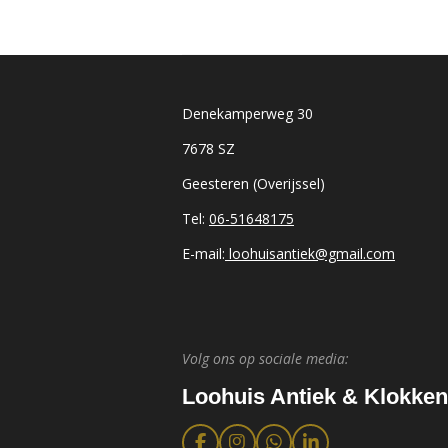
Denekamperweg 30
7678 SZ
Geesteren (Overijssel)
Tel:
06-51648175
E-mail:
loohuisantiek@gmail.com
Volg ons op sociale media:
Loohuis Antiek & Klokken