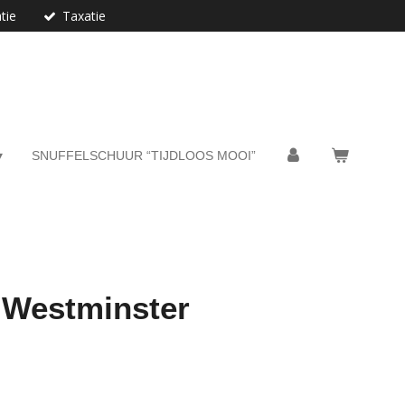
tie
Taxatie
SNUFFELSCHUUR “TIJDLOOS MOOI”
 Westminster