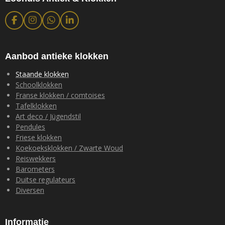
F
I
W
L
a
n
h
i
c
s
a
n
e
t
t
k
b
a
s
e
Aanbod antieke klokken
o
g
A
d
o
r
p
I
Staande klokken
k
a
p
n
Schoolklokken
m
Franse klokken / comtoises
Tafelklokken
Art deco / Jügendstil
Pendules
Friese klokken
Koekoeksklokken / Zwarte Woud
Reiswekkers
Barometers
Duitse regulateurs
Diversen
Informatie