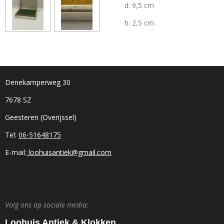
d: 9,5 cm
h: 2,5 cm
Denekamperweg 30
7678 SZ
Geesteren (Overijssel)
Tel:
06-51648175
E-mail:
loohuisantiek@gmail.com
Volg ons op sociale media:
Loohuis Antiek & Klokken