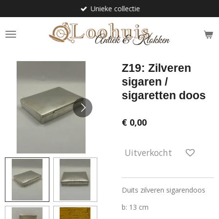
Unieke collectie
Ga
direct
naar
de
hoofdinhoud
Z19: Zilveren
sigaren /
sigaretten doos
€ 0,00
Uitverkocht
Duits zilveren sigarendoos
b: 13 cm