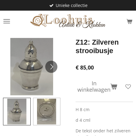
Unieke collectie
Ga
direct
naar
de
hoofdinhoud
Z12: Zilveren
strooibusje
€ 85,00
In
winkelwagen
H 8 cm
d 4 cml
De tekst onder het zilveren