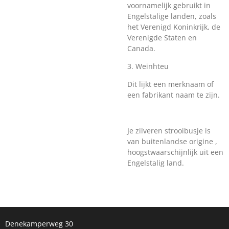
voornamelijk gebruikt in
Engelstalige landen, zoals
het Verenigd Koninkrijk, de
Verenigde Staten en
Canada.
3.
Weinhteu
Dit lijkt een merknaam of
een fabrikant naam te zijn.
Je zilveren strooibusje is
van buitenlandse origine ,
hoogstwaarschijnlijk uit een
Engelstalig land.
Denekamperweg 30