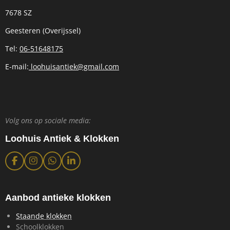
7678 SZ
Geesteren (Overijssel)
Tel:
06-51648175
E-mail:
loohuisantiek@gmail.com
Volg ons op sociale media:
Loohuis Antiek & Klokken
F
I
W
L
a
n
h
i
c
s
a
n
e
t
t
k
b
a
s
e
Aanbod antieke klokken
o
g
A
d
o
r
p
I
Staande klokken
k
a
p
n
Schoolklokken
m