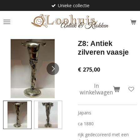
Unieke collectie
Ga
direct
naar
de
hoofdinhoud
Z8: Antiek
zilveren vaasje
€ 275,00
In
winkelwagen
Japans
ca 1880
rijk gedecoreerd met een