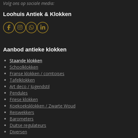
Volg ons op sociale media:
Loohuis Antiek & Klokken
F
I
W
L
a
n
h
i
c
s
a
n
e
t
t
k
b
a
s
e
Aanbod antieke klokken
o
g
A
d
o
r
p
I
Staande klokken
k
a
p
n
Schoolklokken
m
Franse klokken / comtoises
Tafelklokken
Art deco / Jügendstil
Pendules
Friese klokken
Koekoeksklokken / Zwarte Woud
Reiswekkers
Barometers
Duitse regulateurs
Diversen