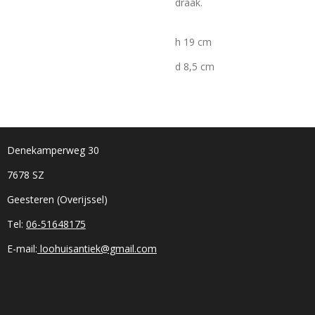
draak.
h 19 cm
d 8,5 cm
Denekamperweg 30
7678 SZ
Geesteren (Overijssel)
Tel:
06-51648175
E-mail:
loohuisantiek@gmail.com