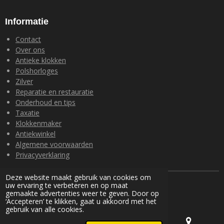
Informatie
Contact
Over ons
Antieke klokken
Polshorloges
Zilver
Reparatie en restauratie
Onderhoud en tips
Taxatie
Klokkenmaker
Antiekwinkel
Algemene voorwaarden
Privacyverklaring
Deze website maakt gebruik van cookies om
© 2024 Loohuis Antiek en Klokken
uw ervaring te verbeteren en op maat
Powered by
JouwWeb
gemaakte advertenties weer te geven. Door op
‘Accepteren’ te klikken, gaat u akkoord met het
gebruik van alle cookies.