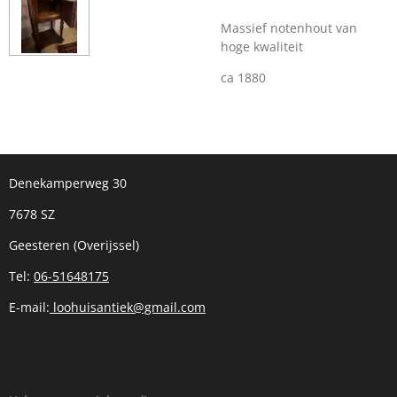
Massief notenhout van
hoge kwaliteit
ca 1880
Denekamperweg 30
7678 SZ
Geesteren (Overijssel)
Tel:
06-51648175
E-mail:
loohuisantiek@gmail.com