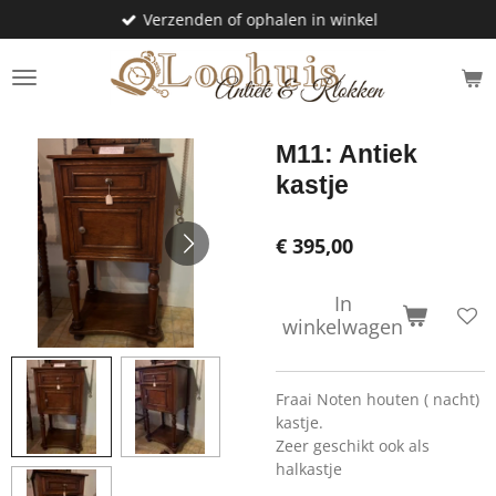
Verzenden of ophalen in winkel
Ga
direct
naar
de
hoofdinhoud
M11: Antiek
kastje
€ 395,00
In
winkelwagen
Fraai Noten houten ( nacht)
kastje.
Zeer geschikt ook als
halkastje