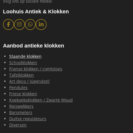
Volg ons op sociale media:
Loohuis Antiek & Klokken
F
I
W
L
a
n
h
i
c
s
a
n
e
t
t
k
b
a
s
e
Aanbod antieke klokken
o
g
A
d
o
r
p
I
Staande klokken
k
a
p
n
Schoolklokken
m
Franse klokken / comtoises
Tafelklokken
Art deco / Jügendstil
Pendules
Friese klokken
Koekoeksklokken / Zwarte Woud
Reiswekkers
Barometers
Duitse regulateurs
Diversen