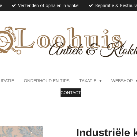
ie
Verzenden of ophalen in winkel
Reparatie & Restaura
URATIE
ONDERHOUD EN TIPS
TAXATIE
WEBSHOP
CONTACT
Industriële 