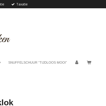
tie
Taxatie
SNUFFELSCHUUR “TIJDLOOS MOOI”
klok