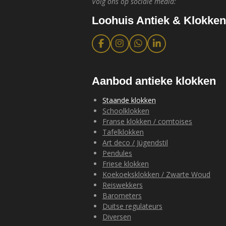
Volg ons op sociale media:
Loohuis Antiek & Klokken
F
I
W
L
a
n
h
i
c
s
a
n
e
t
t
k
b
a
s
e
Aanbod antieke klokken
o
g
A
d
o
r
p
I
Staande klokken
k
a
p
n
Schoolklokken
m
Franse klokken / comtoises
Tafelklokken
Art deco / Jügendstil
Pendules
Friese klokken
Koekoeksklokken / Zwarte Woud
Reiswekkers
Barometers
Duitse regulateurs
Diversen