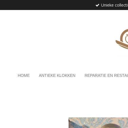
Unieke collect
Ga
direct
naar
de
hoofdinhoud
HOME
ANTIEKE KLOKKEN
REPARATIE EN RESTA