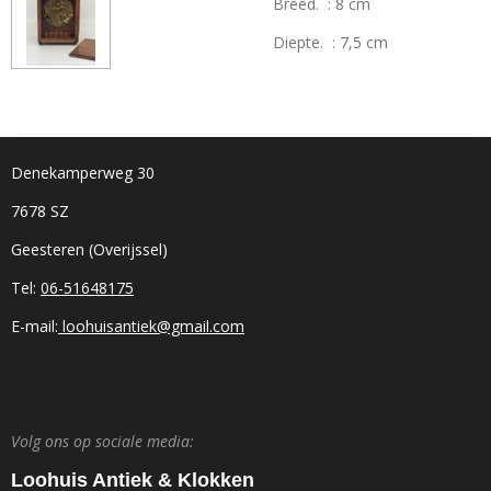
Breed. : 8 cm
Diepte. : 7,5 cm
Denekamperweg 30
7678 SZ
Geesteren (Overijssel)
Tel:
06-51648175
E-mail:
loohuisantiek@gmail.com
Volg ons op sociale media:
Loohuis Antiek & Klokken