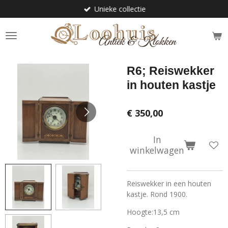
Unieke collectie
Ga
direct
naar
de
hoofdinhoud
R6; Reiswekker
in houten kastje
€ 350,00
In
winkelwagen
Reiswekker in een houten
kastje. Rond 1900.
Hoogte:13,5 cm