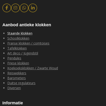
F
I
W
L
a
n
h
i
c
s
a
n
e
t
t
k
b
a
s
e
Aanbod antieke klokken
o
g
A
d
o
r
p
I
Staande klokken
k
a
p
n
Schoolklokken
m
Franse klokken / comtoises
Tafelklokken
Art deco / Jügendstil
Pendules
Friese klokken
Koekoeksklokken / Zwarte Woud
Reiswekkers
Barometers
Duitse regulateurs
Diversen
Informatie