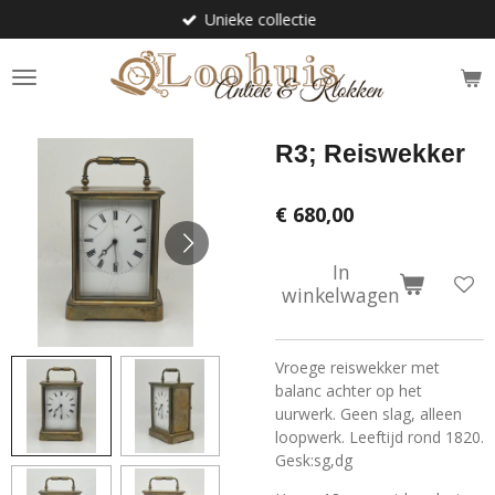
Unieke collectie
Ga
direct
naar
de
hoofdinhoud
R3; Reiswekker
€ 680,00
In
winkelwagen
Vroege reiswekker met
balanc achter op het
uurwerk. Geen slag, alleen
loopwerk. Leeftijd rond 1820.
Gesk:sg,dg