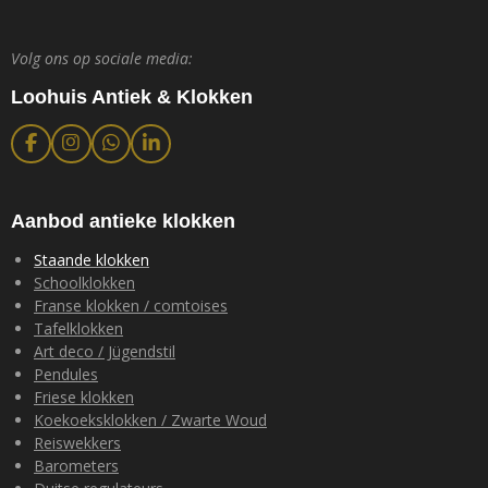
Volg ons op sociale media:
Loohuis Antiek & Klokken
F
I
W
L
a
n
h
i
c
s
a
n
e
t
t
k
b
a
s
e
Aanbod antieke klokken
o
g
A
d
o
r
p
I
Staande klokken
k
a
p
n
Schoolklokken
m
Franse klokken / comtoises
Tafelklokken
Art deco / Jügendstil
Pendules
Friese klokken
Koekoeksklokken / Zwarte Woud
Reiswekkers
Barometers