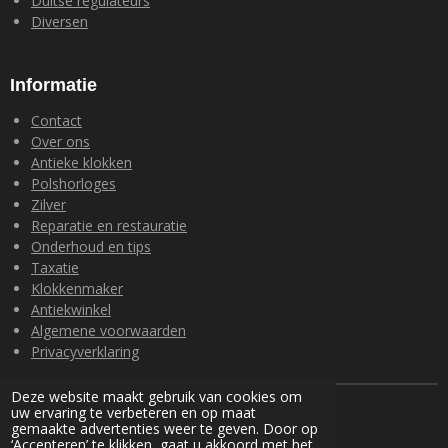
Duitse regulateurs
Diversen
Informatie
Contact
Over ons
Antieke klokken
Polshorloges
Zilver
Reparatie en restauratie
Onderhoud en tips
Taxatie
Klokkenmaker
Antiekwinkel
Algemene voorwaarden
Privacyverklaring
Deze website maakt gebruik van cookies om
© 2024 Loohuis Antiek en Klokken
uw ervaring te verbeteren en op maat
Powered by
JouwWeb
gemaakte advertenties weer te geven. Door op
‘Accepteren’ te klikken, gaat u akkoord met het