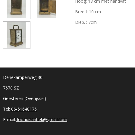
Hoog: 18 cm met handvat
Breed: 10 cm
Diep. : 7cm
Denekamperweg 30
7678 SZ
Geesteren (Overijssel)
Tel:
06-51648175
E-mail:
loohuisantiek@gmail.com