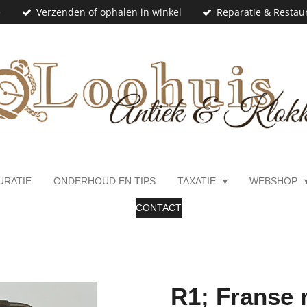
e
Verzenden of ophalen in winkel
Reparatie & Restaur
URATIE
ONDERHOUD EN TIPS
TAXATIE
WEBSHOP
CONTACT
R1; Franse 