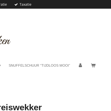
atie
Taxatie
SNUFFELSCHUUR “TIJDLOOS MOOI”
reiswekker