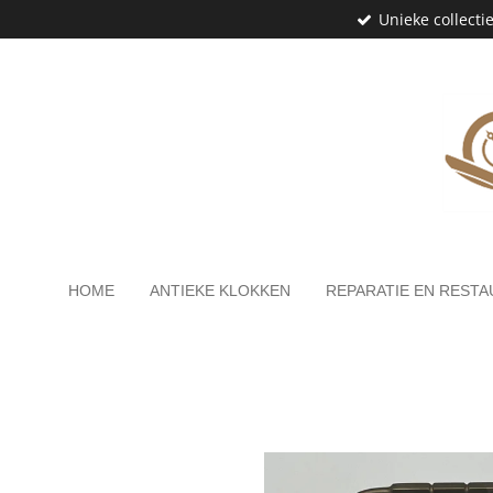
Unieke collecti
Ga
direct
naar
de
hoofdinhoud
HOME
ANTIEKE KLOKKEN
REPARATIE EN RESTA