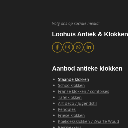
Volg ons op sociale media:
Loohuis Antiek & Klokken
F
I
W
L
a
n
h
i
c
s
a
n
e
t
t
k
b
a
s
e
Aanbod antieke klokken
o
g
A
d
o
r
p
I
Staande klokken
k
a
p
n
Schoolklokken
m
Franse klokken / comtoises
Tafelklokken
Art deco / Jügendstil
Pendules
Friese klokken
Koekoeksklokken / Zwarte Woud
Reiswekkers