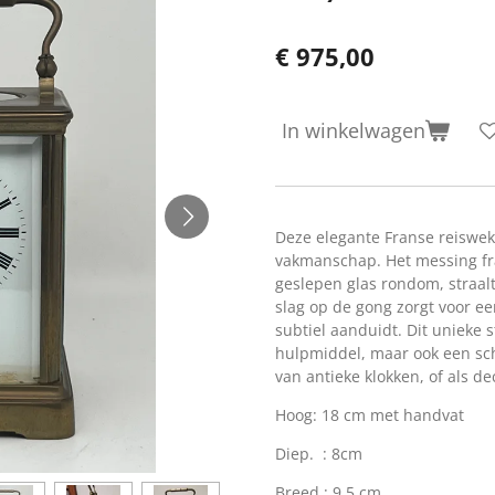
€ 975,00
In winkelwagen
Deze elegante Franse reiswekk
vakmanschap. Het messing fr
geslepen glas rondom, straalt
slag op de gong zorgt voor een
subtiel aanduidt. Dit unieke 
hulpmiddel, maar ook een sch
van antieke klokken, of als dec
Hoog: 18 cm met handvat
Diep. : 8cm
Breed : 9,5 cm