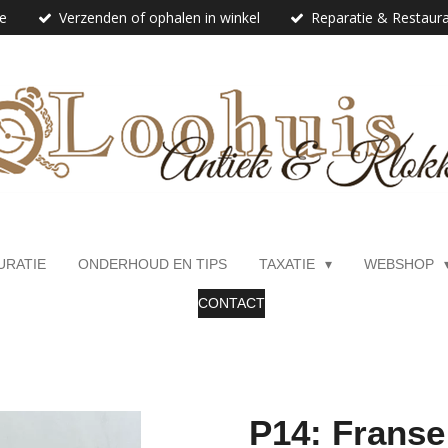
ie
Verzenden of ophalen in winkel
Reparatie & Restaura
URATIE
ONDERHOUD EN TIPS
TAXATIE
WEBSHOP
CONTACT
P14: Franse