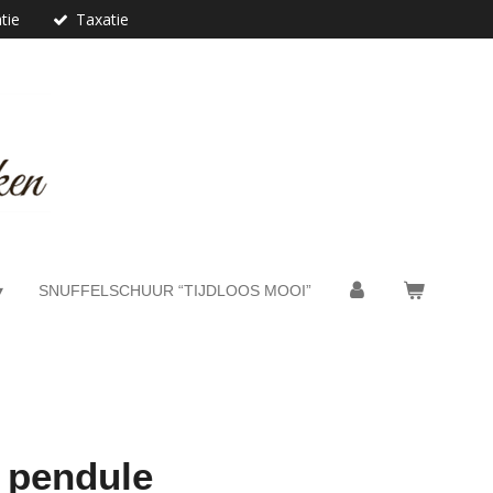
tie
Taxatie
SNUFFELSCHUUR “TIJDLOOS MOOI”
 pendule