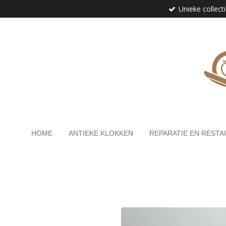
Unieke collect
Ga
direct
naar
de
hoofdinhoud
HOME
ANTIEKE KLOKKEN
REPARATIE EN RESTA