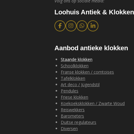
Volg ons op sociale media:
Loohuis Antiek & Klokken
F
I
W
L
a
n
h
i
c
s
a
n
e
t
t
k
b
a
s
e
Aanbod antieke klokken
o
g
A
d
o
r
p
I
Staande klokken
k
a
p
n
Schoolklokken
m
Franse klokken / comtoises
Tafelklokken
Art deco / Jügendstil
Pendules
Friese klokken
Koekoeksklokken / Zwarte Woud
Reiswekkers
Barometers
Duitse regulateurs
Diversen