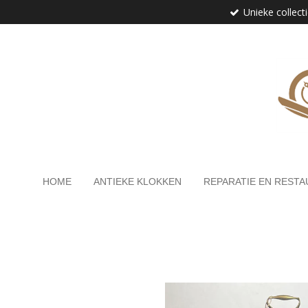
Unieke collect
Ga
direct
naar
de
hoofdinhoud
HOME
ANTIEKE KLOKKEN
REPARATIE EN RESTA