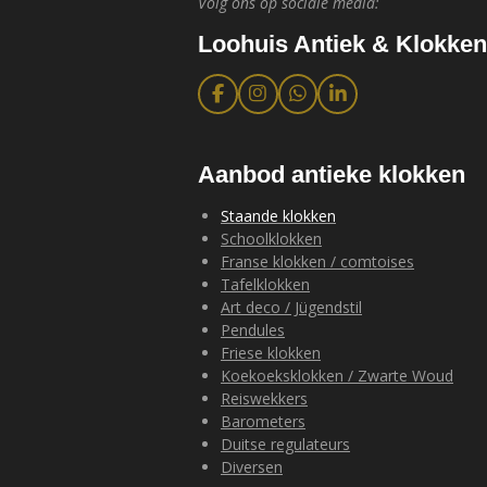
Volg ons op sociale media:
Loohuis Antiek & Klokken
F
I
W
L
a
n
h
i
c
s
a
n
e
t
t
k
b
a
s
e
Aanbod antieke klokken
o
g
A
d
o
r
p
I
Staande klokken
k
a
p
n
Schoolklokken
m
Franse klokken / comtoises
Tafelklokken
Art deco / Jügendstil
Pendules
Friese klokken
Koekoeksklokken / Zwarte Woud
Reiswekkers
Barometers
Duitse regulateurs
Diversen