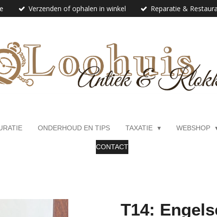
ie
Verzenden of ophalen in winkel
Reparatie & Restaura
URATIE
ONDERHOUD EN TIPS
TAXATIE
WEBSHOP
CONTACT
T14: Engelse