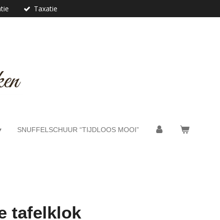
tie
Taxatie
SNUFFELSCHUUR “TIJDLOOS MOOI”
 tafelklok