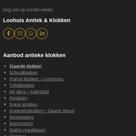
Volg ons op sociale media:
Loohuis Antiek & Klokken
F
I
W
L
a
n
h
i
c
s
a
n
e
t
t
k
b
a
s
e
Aanbod antieke klokken
o
g
A
d
o
r
p
I
Staande klokken
k
a
p
n
Schoolklokken
m
Franse klokken / comtoises
Tafelklokken
Art deco / Jügendstil
Pendules
Friese klokken
Koekoeksklokken / Zwarte Woud
Reiswekkers
Barometers
Duitse regulateurs