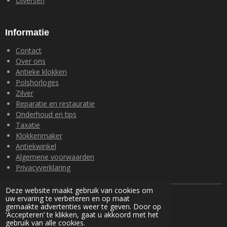
Diversen
Informatie
Contact
Over ons
Antieke klokken
Polshorloges
Zilver
Reparatie en restauratie
Onderhoud en tips
Taxatie
Klokkenmaker
Antiekwinkel
Algemene voorwaarden
Privacyverklaring
Deze website maakt gebruik van cookies om
© 2024 Loohuis Antiek en Klokken
uw ervaring te verbeteren en op maat
Powered by
JouwWeb
gemaakte advertenties weer te geven. Door op
‘Accepteren’ te klikken, gaat u akkoord met het
gebruik van alle cookies.