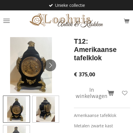
Unieke collectie
Ga
direct
naar
de
hoofdinhoud
T12:
Amerikaanse
tafelklok
€ 375,00
In
winkelwagen
Amerikaanse tafelklok
Metalen zwarte kast