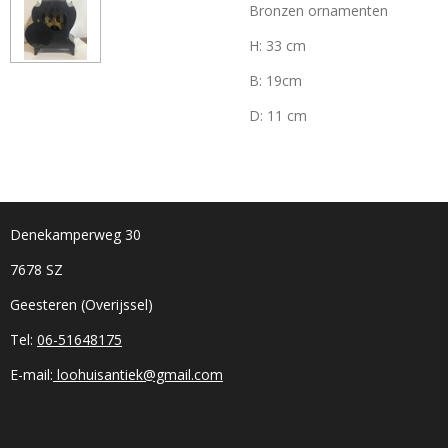
Bronzen ornamenten
H: 33 cm
B: 19cm
D: 11 cm
Denekamperweg 30
7678 SZ
Geesteren (Overijssel)
Tel:
06-51648175
E-mail:
loohuisantiek@gmail.com