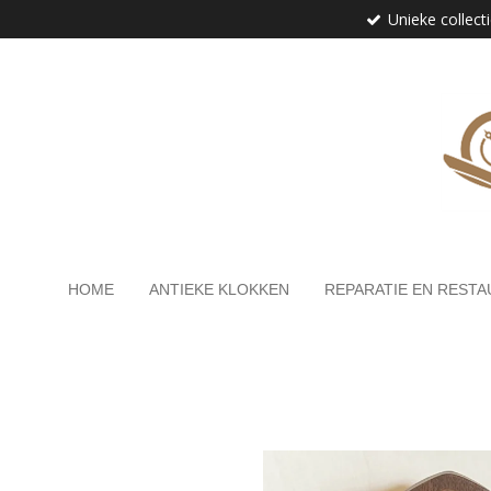
Unieke collect
Ga
direct
naar
de
hoofdinhoud
HOME
ANTIEKE KLOKKEN
REPARATIE EN RESTA