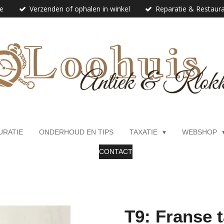
ie
Verzenden of ophalen in winkel
Reparatie & Restaura
URATIE
ONDERHOUD EN TIPS
TAXATIE
WEBSHOP
CONTACT
T9: Franse t