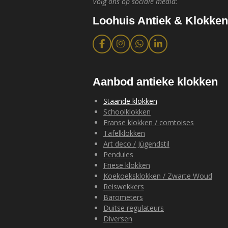
Volg ons op sociale media:
Loohuis Antiek & Klokken
F
I
W
L
a
n
h
i
c
s
a
n
e
t
t
k
b
a
s
e
Aanbod antieke klokken
o
g
A
d
o
r
p
I
Staande klokken
k
a
p
n
Schoolklokken
m
Franse klokken / comtoises
Tafelklokken
Art deco / Jügendstil
Pendules
Friese klokken
Koekoeksklokken / Zwarte Woud
Reiswekkers
Barometers
Duitse regulateurs
Diversen