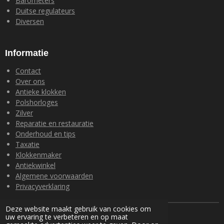
Barometers
Duitse regulateurs
Diversen
Informatie
Contact
Over ons
Antieke klokken
Polshorloges
Zilver
Reparatie en restauratie
Onderhoud en tips
Taxatie
Klokkenmaker
Antiekwinkel
Algemene voorwaarden
Privacyverklaring
Deze website maakt gebruik van cookies om
© 2024 Loohuis Antiek en Klokken
uw ervaring te verbeteren en op maat
Powered by
JouwWeb