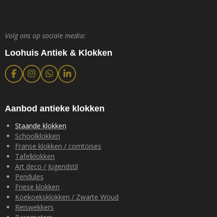
Volg ons op sociale media:
Loohuis Antiek & Klokken
F
I
W
L
a
n
h
i
c
s
a
n
e
t
t
k
b
a
s
e
Aanbod antieke klokken
o
g
A
d
o
r
p
I
Staande klokken
k
a
p
n
Schoolklokken
m
Franse klokken / comtoises
Tafelklokken
Art deco / Jügendstil
Pendules
Friese klokken
Koekoeksklokken / Zwarte Woud
Reiswekkers