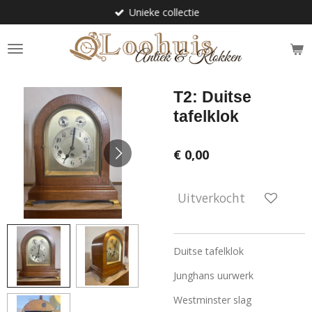
Unieke collectie
Ga
direct
naar
de
hoofdinhoud
T2: Duitse
tafelklok
€ 0,00
Uitverkocht
Duitse tafelklok
Junghans uurwerk
Westminster slag