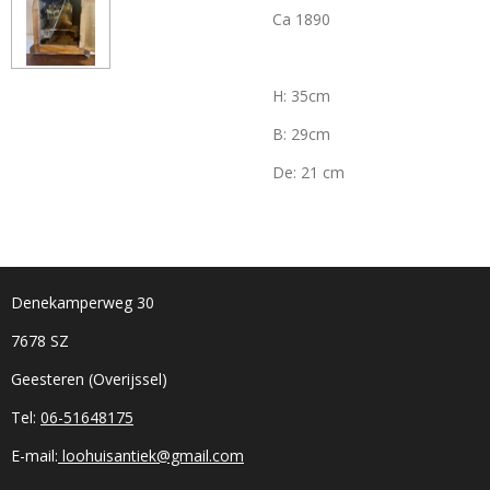
Ca 1890
H: 35cm
B: 29cm
De: 21 cm
Denekamperweg 30
7678 SZ
Geesteren (Overijssel)
Tel:
06-51648175
E-mail:
loohuisantiek@gmail.com