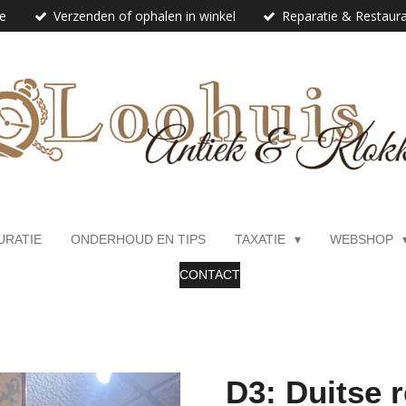
ie
Verzenden of ophalen in winkel
Reparatie & Restaura
URATIE
ONDERHOUD EN TIPS
TAXATIE
WEBSHOP
CONTACT
D3: Duitse 