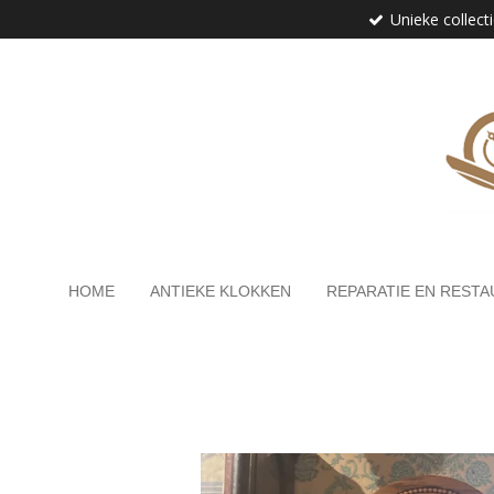
Unieke collect
Ga
direct
naar
de
hoofdinhoud
HOME
ANTIEKE KLOKKEN
REPARATIE EN RESTA