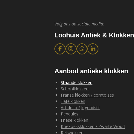
Volg ons op sociale media:
Loohuis Antiek & Klokken
F
I
W
L
a
n
h
i
c
s
a
n
e
t
t
k
b
a
s
e
Aanbod antieke klokken
o
g
A
d
o
r
p
I
Staande klokken
k
a
p
n
Schoolklokken
m
Franse klokken / comtoises
Tafelklokken
Art deco / Jügendstil
Pendules
Friese klokken
Koekoeksklokken / Zwarte Woud
Reiswekkers