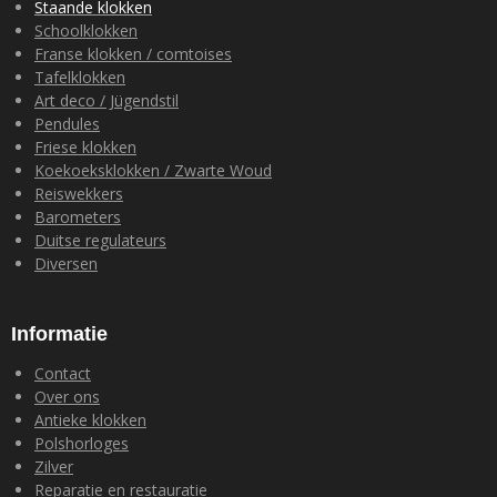
o
r
p
I
Staande klokken
k
a
p
n
Schoolklokken
m
Franse klokken / comtoises
Tafelklokken
Art deco / Jügendstil
Pendules
Friese klokken
Koekoeksklokken / Zwarte Woud
Reiswekkers
Barometers
Duitse regulateurs
Diversen
Informatie
Contact
Over ons
Antieke klokken
Polshorloges
Zilver
Reparatie en restauratie