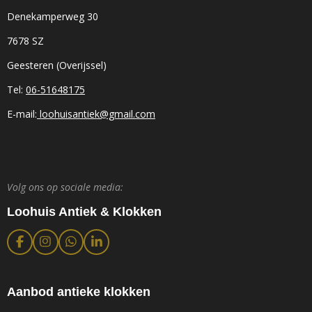
Denekamperweg 30
7678 SZ
Geesteren (Overijssel)
Tel:
06-51648175
E-mail:
loohuisantiek@gmail.com
Volg ons op sociale media:
Loohuis Antiek & Klokken
F
I
W
L
a
n
h
i
c
s
a
n
e
t
t
k
b
a
s
e
Aanbod antieke klokken
o
g
A
d