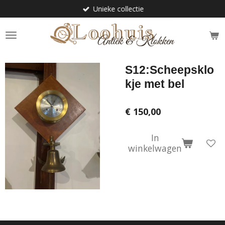
Unieke collectie
Ga
direct
naar
de
hoofdinhoud
S12:Scheepsklo
kje met bel
€ 150,00
In
winkelwagen