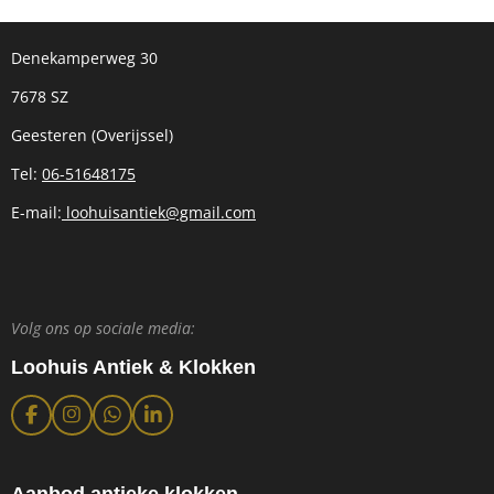
Denekamperweg 30
7678 SZ
Geesteren (Overijssel)
Tel:
06-51648175
E-mail:
loohuisantiek@gmail.com
Volg ons op sociale media:
Loohuis Antiek & Klokken
F
I
W
L
a
n
h
i
c
s
a
n
e
t
t
k
b
a
s
e