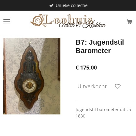
Unieke collectie
Ga
direct
naar
de
hoofdinhoud
B7: Jugendstil
Barometer
€ 175,00
Uitverkocht
Jugendstil barometer uit ca
1880