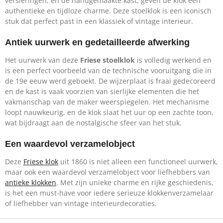
versieringen, en de handgemaakte kast, geven de klok een
authentieke en tijdloze charme. Deze stoelklok is een iconisch
stuk dat perfect past in een klassiek of vintage interieur.
Antiek uurwerk en gedetailleerde afwerking
Het uurwerk van deze
Friese stoelklok
is volledig werkend en
is een perfect voorbeeld van de technische vooruitgang die in
de 19e eeuw werd geboekt. De wijzerplaat is fraai gedecoreerd
en de kast is vaak voorzien van sierlijke elementen die het
vakmanschap van de maker weerspiegelen. Het mechanisme
loopt nauwkeurig, en de klok slaat het uur op een zachte toon,
wat bijdraagt aan de nostalgische sfeer van het stuk.
Een waardevol verzamelobject
Deze
Friese klok
uit 1860 is niet alleen een functioneel uurwerk,
maar ook een waardevol verzamelobject voor liefhebbers van
antieke klokken
. Met zijn unieke charme en rijke geschiedenis,
is het een must-have voor iedere serieuze klokkenverzamelaar
of liefhebber van vintage interieurdecoraties.