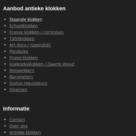
e
t
t
k
b
a
s
e
Aanbod antieke klokken
o
g
A
d
o
r
p
I
Staande klokken
k
a
p
n
Schoolklokken
m
Franse klokken / comtoises
Tafelklokken
Art deco / Jügendstil
Pendules
Friese klokken
Koekoeksklokken / Zwarte Woud
Reiswekkers
Barometers
Duitse regulateurs
Diversen
Informatie
Contact
Over ons
Antieke klokken