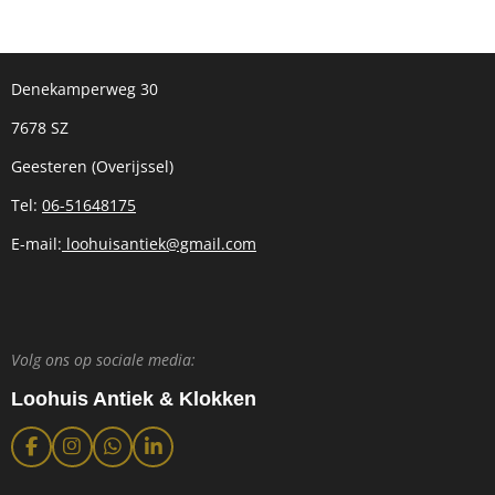
Denekamperweg 30
7678 SZ
Geesteren (Overijssel)
Tel:
06-51648175
E-mail:
loohuisantiek@gmail.com
Volg ons op sociale media:
Loohuis Antiek & Klokken
F
I
W
L
a
n
h
i
c
s
a
n