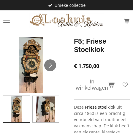
Unieke collectie
Ga
direct
naar
de
hoofdinhoud
F5; Friese
Stoelklok
€ 1.750,00
In
winkelwagen
Deze
Friese stoelklok
uit
circa 1860 is een prachtig
voorbeeld van traditioneel
vakmanschap. De klok heeft
een elegante, klassieke