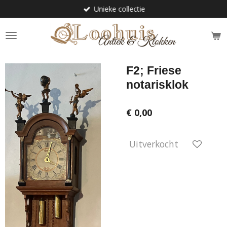
Unieke collectie
Ga
direct
naar
de
hoofdinhoud
F2; Friese
notarisklok
€ 0,00
Uitverkocht