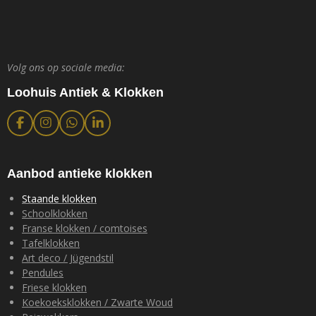
Volg ons op sociale media:
Loohuis Antiek & Klokken
F
I
W
L
a
n
h
i
c
s
a
n
e
t
t
k
b
a
s
e
Aanbod antieke klokken
o
g
A
d
o
r
p
I
Staande klokken
k
a
p
n
Schoolklokken
m
Franse klokken / comtoises
Tafelklokken
Art deco / Jügendstil
Pendules
Friese klokken
Koekoeksklokken / Zwarte Woud