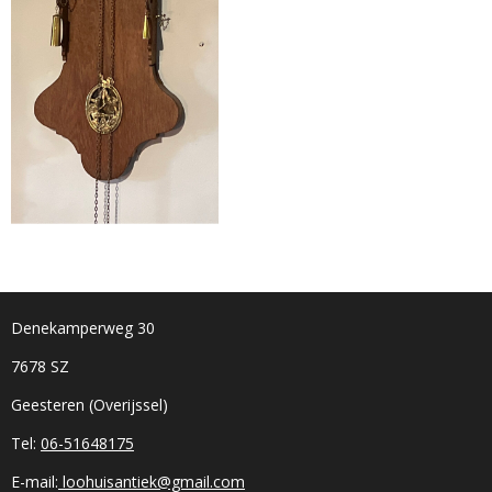
Denekamperweg 30
7678 SZ
Geesteren (Overijssel)
Tel:
06-51648175
E-mail:
loohuisantiek@gmail.com