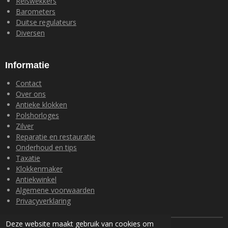
Reiswekkers
Barometers
Duitse regulateurs
Diversen
Informatie
Contact
Over ons
Antieke klokken
Polshorloges
Zilver
Reparatie en restauratie
Onderhoud en tips
Taxatie
Klokkenmaker
Antiekwinkel
Algemene voorwaarden
Privacyverklaring
Deze website maakt gebruik van cookies om
© 2024 Loohuis Antiek en Klokken