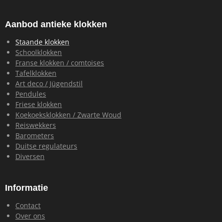
c
s
a
n
e
t
t
k
b
a
s
e
Aanbod antieke klokken
o
g
A
d
o
r
p
I
Staande klokken
k
a
p
n
Schoolklokken
m
Franse klokken / comtoises
Tafelklokken
Art deco / Jügendstil
Pendules
Friese klokken
Koekoeksklokken / Zwarte Woud
Reiswekkers
Barometers
Duitse regulateurs
Diversen
Informatie
Contact
Over ons