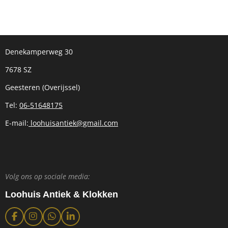
Denekamperweg 30
7678 SZ
Geesteren (Overijssel)
Tel:
06-51648175
E-mail:
loohuisantiek@gmail.com
Volg ons op sociale media:
Loohuis Antiek & Klokken
F
I
W
L
a
n
h
i