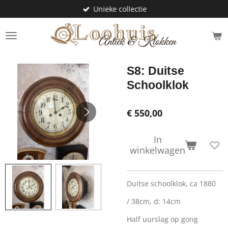
Unieke collectie
Ga
direct
naar
de
hoofdinhoud
S8: Duitse
Schoolklok
€ 550,00
In
winkelwagen
Duitse schoolklok, ca 1880
/ 38cm, d: 14cm
Half uurslag op gong