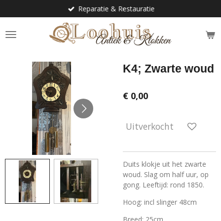
Reparatie & Restauratie
Ga
direct
naar
de
hoofdinhoud
K4; Zwarte woud
€ 0,00
Uitverkocht
Duits klokje uit het zwarte
woud. Slag om half uur, op
gong. Leeftijd: rond 1850.
Hoog: incl slinger 48cm
Breed: 25cm