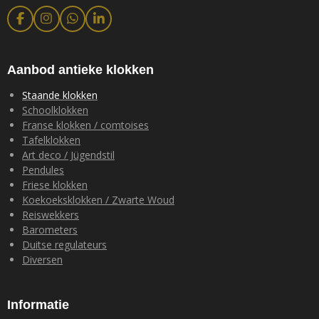
F
I
W
L
a
n
h
i
c
s
a
n
e
t
t
k
b
a
s
e
Aanbod antieke klokken
o
g
A
d
o
r
p
I
Staande klokken
k
a
p
n
Schoolklokken
m
Franse klokken / comtoises
Tafelklokken
Art deco / Jügendstil
Pendules
Friese klokken
Koekoeksklokken / Zwarte Woud
Reiswekkers
Barometers
Duitse regulateurs
Diversen
Informatie