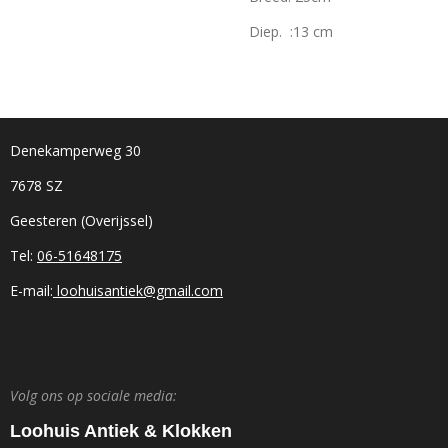
Diep. :13 cm
Denekamperweg 30
7678 SZ
Geesteren (Overijssel)
Tel:
06-51648175
E-mail:
loohuisantiek@gmail.com
Volg ons op sociale media:
Loohuis Antiek & Klokken