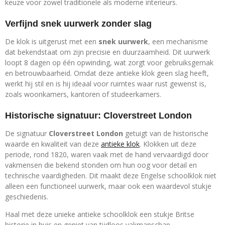
keuze voor zowel traditionele als moderne interieurs.
Verfijnd snek uurwerk zonder slag
De klok is uitgerust met een
snek uurwerk
, een mechanisme
dat bekendstaat om zijn precisie en duurzaamheid. Dit uurwerk
loopt 8 dagen op één opwinding, wat zorgt voor gebruiksgemak
en betrouwbaarheid. Omdat deze antieke klok geen slag heeft,
werkt hij stil en is hij ideaal voor ruimtes waar rust gewenst is,
zoals woonkamers, kantoren of studeerkamers.
Historische signatuur: Cloverstreet London
De signatuur
Cloverstreet London
getuigt van de historische
waarde en kwaliteit van deze
antieke klok
. Klokken uit deze
periode, rond 1820, waren vaak met de hand vervaardigd door
vakmensen die bekend stonden om hun oog voor detail en
technische vaardigheden. Dit maakt deze Engelse schoolklok niet
alleen een functioneel uurwerk, maar ook een waardevol stukje
geschiedenis.
Haal met deze unieke antieke schoolklok een stukje Britse
historie in huis en geniet van tijdloos vakmanschap.