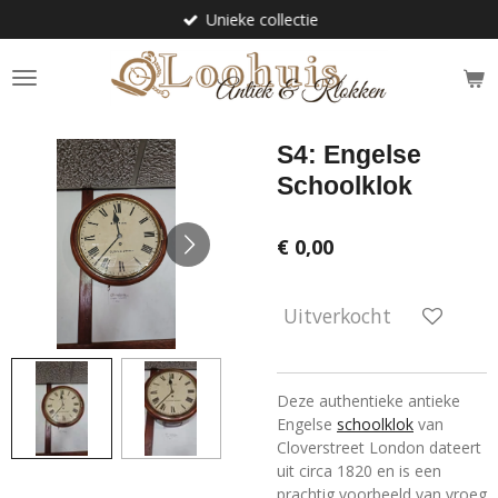
Unieke collectie
Ga
direct
naar
de
hoofdinhoud
S4: Engelse
Schoolklok
€ 0,00
Uitverkocht
Deze authentieke antieke
Engelse
schoolklok
van
Cloverstreet London dateert
uit circa 1820 en is een
prachtig voorbeeld van vroeg