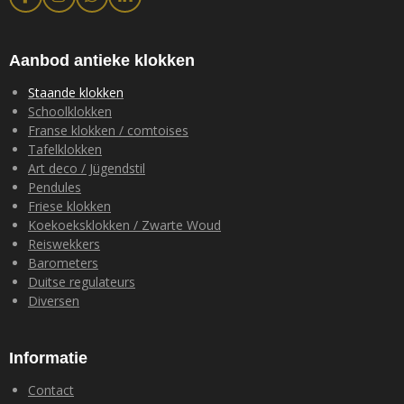
F
I
W
L
a
n
h
i
c
s
a
n
e
t
t
k
b
a
s
e
Aanbod antieke klokken
o
g
A
d
o
r
p
I
Staande klokken
k
a
p
n
Schoolklokken
m
Franse klokken / comtoises
Tafelklokken
Art deco / Jügendstil
Pendules
Friese klokken
Koekoeksklokken / Zwarte Woud
Reiswekkers
Barometers
Duitse regulateurs
Diversen
Informatie
Contact