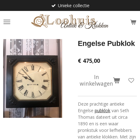
Unieke collectie
Ga
direct
naar
de
hoofdinhoud
Engelse Pubklok
€ 475,00
In
winkelwagen
Deze prachtige antieke
Engelse
pubklok
van Seth
Thomas dateert uit circa
1890 en is een waar
pronkstuk voor liefhebbers
van antieke klokken. Met zijn