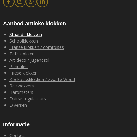
F
I
W
L
a
n
h
i
c
s
a
n
e
t
t
k
b
a
s
e
Aanbod antieke klokken
o
g
A
d
o
r
p
I
Staande klokken
k
a
p
n
Schoolklokken
m
Franse klokken / comtoises
Tafelklokken
Art deco / Jügendstil
Pendules
Friese klokken
Koekoeksklokken / Zwarte Woud
Reiswekkers
Barometers
Duitse regulateurs
Diversen
Informatie
Contact